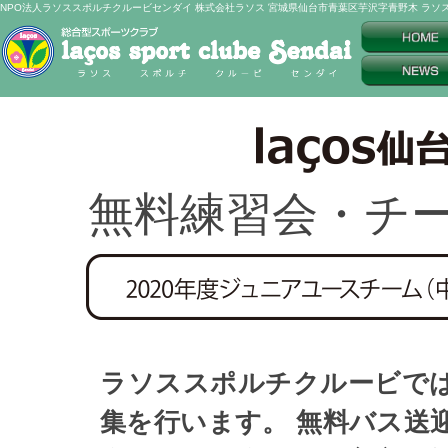
NPO法人ラソススポルチクルービセンダイ 株式会社ラソス 宮城県仙台市青葉区芋沢字青野木 ラソス
無料練習会・チ
ラソススポルチクルービでは
集を行います。 無料バス送